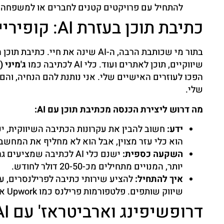
להתחיל עם פרויקטים קטנים לחברים או למשפחה כד
כתיבת תוכן בעזרת AI: קופירייטינג ושיווק
בתור מי שכותבת הרבה, ה-AI שינה את
שיווקיים, תוכן לאתרים ועוד. כלי AI לכתיבה כמו
ג'מיני (Gemini)
הפכו לעוזרים האישיים שלי. אני נותנת להם הנחיה, והם 
שלי.
מה דרוש ליצירת הכנסה מכתיבת תוכן עם AI:
ידע:
הוא כלי עזר מצוין, אבל הוא לא מחליף את המחשבה 
השקעה כספית:
ישנם כלי AI לכתיבה שמצ
יותר, המנויים מתחילים מכ-20-50 דולר לחודש.
איך להתחיל:
להציע שירותי כתיבה לפרילנסרים, עס
שיווק שותפים. פלטפורמות פרילנס כמו Upwork או Fiverr הן נקודת התחלה טובה למציאת לקוחות.
דרופשיפינג וארביטראז' עם AI