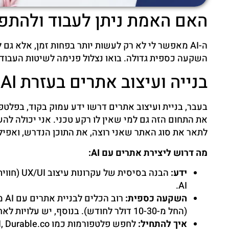
האם האמת ניתן לעבוד ולהתפ
ה-AI מאפשר לי לא רק לעשות יותר בפחות זמן, אלא 
השקעה כספית גדולה. בואו נצלול פנימה לשיטות העבודה מהבית הפופו
בנייה ועיצוב אתרים בעזרת AI
את התחום הזה גם למי שאין לו רקע טכני. אני יכולה ל
לתאר את סוג האתר שאני רוצה, את התוכן הנדרש, ואפילו 
מה דרוש ליצירת אתרים עם AI:
ידע:
הבנה בסיס
AI.
השקעה כספית:
רו
(החל מ-10-30 דולר לחודש). בנוסף, יש עלויות לאחסון דומיין ואחסון אתר (כ-50-100 דולר לשנה).
איך להתחיל: