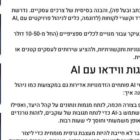
בכתב ובעל פה), והבנה בסיסית של צרכים עסקיים. נדרשת
גם הבנה בשימוש בכלי AI ספציפיים לשירותי משרד וקשרי לקוחות (לדוגמה, כלים לניהול פרויקטים עם AI,
בדרך כלל עלויות נמוכות יחסית, בעיקר עבור מנויים לכלים ספציפיים (החל מ-10-50 דולר
וניות ותקשורתיות, ולהציע שירותים לעסקים קטנים או
ת.
 ווידאו עם AI
כמי שמחוברת לעולם הדיגיטלי, אני רואה שכלים מבוססי AI פותחים הזדמנויות אדירות גם במקצועות כמו ניהול
ה איך:
טים בצורה חכמה, לנתח מגמות ונתונים על קהל היעד, ואפילו
לייצר רעיונות לתוכן וקופירייטינג במהירות. אני יכולה להשתמש ב-AI כדי לנתח תגובות של עוקבים, לזהות טרנדים
אופן משמעותי וחוסך לי שעות רבות.
AI, אני כבר לא חייבת להיות מעצבת גרפית מומחית כדי ליצור