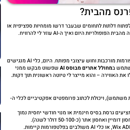
רנס מהבית?
גם לפתוח דלתות לתחומים שבעבר דרשו מומחיות ספציפית או
לריות היום ואיך ה-AI עוזר לי להרוויח.
בעבר, בניית ועיצוב אתרים דרשו ידע עמוק בקוד, בפלטפורמות מורכבות וחוש עיצובי מפותח. היום, כלי AI מנגישים
השתמש ב
מחולל אתרים מבוסס AI
שפשוט מבקש ממני
את האווירה – והוא מייצר לי טיוטה ראשונית תוך דקות.
ית של עקרונות עיצוב UX/UI (חווית משתמש), ויכולת לכתוב פרומפטים אפקטיביים לכלי ה-
ב הכלים לבניית אתרים עם AI מציעים גרסת בסיס חינמית או מנוי חודשי יחסית נמוך
לחפש פלטפורמות כמו Wix ADI, Durable.co, או כלי AI משולבים בפלטפורמות קיימות.