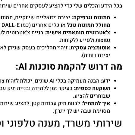
בכל הידע והכלים שלי כדי להציע לעסקים אחרים שירותים מבוססי AI. לדוגמה, אני יכ
תמונות וגרפיקה:
יצירת ויזואליים שיווקיים, תמונו
מחולל תמונות גוגל
או כלים אחרים (כמו Midjourney, DALL-E).
צ'אטבוטים מותאמים אישית:
בניית צ'אטבוטים לש
נפוצות ולסייע ללקוחות.
אוטומציה עסקית:
יצירת דוחות).
מה דרוש להקמת סוכנות AI:
ידע:
הבנה מעמיקה בכלי AI שונים, יכולת לזהות צרכים עסקיים, ויכולות תקשורת ושיווק כדי למצוא לקוחות.
השקעה כספית:
בעיקר זמן ללמידה ובניית תיק עבו
שבוחרים להציע.
איך להתחיל:
לבנות תיק עבודות קטן, להציע שירו
מסוימת שבה יש לך יתרון.
שירותי משרד, מענה טלפוני וט