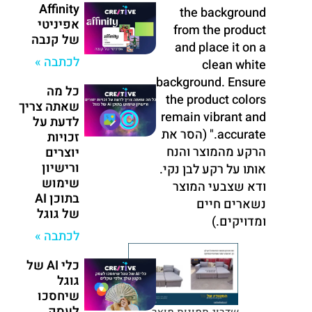
Affinity
the background
אפיניטי
from the product
של קנבה
and place it on a
לכתבה »
clean white
background. Ensure
כל מה
the product colors
שאתה צריך
remain vibrant and
לדעת על
accurate." (הסר את
זכויות
הרקע מהמוצר והנח
יוצרים
ורישיון
אותו על רקע לבן נקי.
שימוש
ודא שצבעי המוצר
בתוכן AI
נשארים חיים
של גוגל
ומדויקים.)
לכתבה »
כלי AI של
גוגל
שיחסכו
לעסק