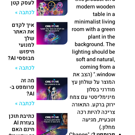
לעסק קטן
modern wooden
לכתבה »
table in a
minimalist living
איך לקדם
room with a green
את האתר
plant in the
שלך
background. The
למנועי
חיפוש
lighting should be
מבוססי AI?
soft and natural,
coming from a
לכתבה »
window." (הצב את
מה זה
המוצר על שולחן עץ
פרומפט ב-
מודרני בסלון
AI?
מינימליסטי עם צמח
לכתבה »
ירוק ברקע. התאורה
צריכה להיות רכה
כתיבת תוכן
וטבעית, מגיעה
בעזרת AI
מחלון.)
חינם האם
פרומפט 2:
"Change