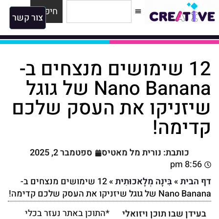
להדרכות
למגזין
חיפוש
צור קשר
מי אנחנו?
12 שימושים מנצחים ב-
Nano Banana של גוגל
שיזניקו את העסק שלכם
קדימה!
כותבת: נורית מל מאטיס
ספטמבר 2, 2025
8:56 pm
דף הבית
»
בִּינָה מְלָאכוּתִית
»
12 שימושים מנצחים ב-
Nano Banana של גוגל שיזניקו את העסק שלכם קדימה!
*התוכן באתר נעזר בכלי
בעידן שבו תוכן ויזואלי