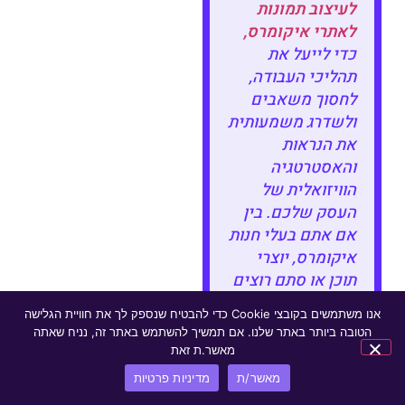
לעיצוב תמונות
לאתרי איקומרס,
כדי לייעל את
תהליכי העבודה,
לחסוך משאבים
ולשדרג משמעותית
את הנראות
והאסטרטגיה
הוויזואלית של
העסק שלכם. בין
אם אתם בעלי חנות
איקומרס, יוצרי
תוכן או סתם רוצים
להעלות את רמת
אנו משתמשים בקובצי Cookie כדי להבטיח שנספק לך את חוויית הגלישה
התמונות שלכם,
הטובה ביותר באתר שלנו. אם תמשיך להשתמש באתר זה, נניח שאתה
Nano Banana הוא
מאשר.ת זאת
כלי חובה שיפתח
מאשר/ת
מדיניות פרטיות
בפניכם עולם חדש