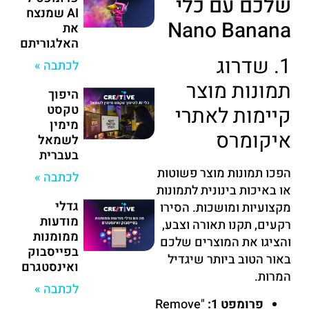
שלכם עם כלי
AI שמנצח
Nano Banana
את
האלגוריתם
1. שדרוג
לכתבה »
תמונות מוצר
היפוך
טקסט
קיימות לאתרי
מימין
איקומרס
לשמאל
בעברית
הפכו תמונות מוצר פשוטות
לכתבה »
או באיכות בינונית לתמונות
גדלי
מקצועיות ומושכות. הסירו
מודעות
רקעים, תקנו תאורה וצבע,
ממומנות
והציגו את המוצרים שלכם
בפייסבוק
באור הטוב ביותר שיגדיל
ואינסטגרם
המרות.
לכתבה »
פרומפט 1:
"Remove