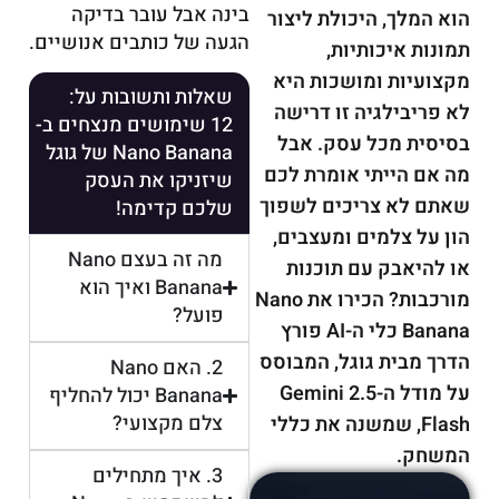
בינה אבל עובר בדיקה
הוא המלך, היכולת ליצור
הגעה של כותבים אנושיים.
תמונות איכותיות,
מקצועיות ומושכות היא
שאלות ותשובות על:
לא פריבילגיה זו דרישה
12 שימושים מנצחים ב-
בסיסית מכל עסק. אבל
Nano Banana של גוגל
מה אם הייתי אומרת לכם
שיזניקו את העסק
שאתם לא צריכים לשפוך
שלכם קדימה!
הון על צלמים ומעצבים,
מה זה בעצם Nano
או להיאבק עם תוכנות
Banana ואיך הוא
מורכבות? הכירו את Nano
פועל?
Banana כלי ה-AI פורץ
הדרך מבית גוגל, המבוסס
2. האם Nano
על מודל ה-Gemini 2.5
Banana יכול להחליף
צלם מקצועי?
Flash, שמשנה את כללי
המשחק.
3. איך מתחילים