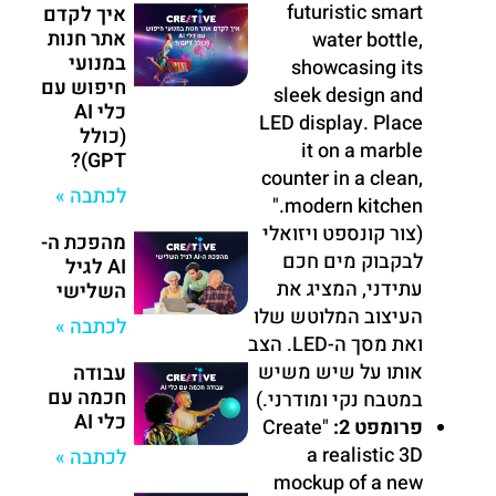
futuristic smart
איך לקדם
אתר חנות
water bottle,
במנועי
showcasing its
חיפוש עם
sleek design and
כלי AI
LED display. Place
(כולל
it on a marble
GPT)?
counter in a clean,
לכתבה »
modern kitchen."
(צור קונספט ויזואלי
מהפכת ה-
לבקבוק מים חכם
AI לגיל
עתידני, המציג את
השלישי
העיצוב המלוטש שלו
לכתבה »
ואת מסך ה-LED. הצב
אותו על שיש משיש
עבודה
חכמה עם
במטבח נקי ומודרני.)
כלי AI
פרומפט 2:
"Create
a realistic 3D
לכתבה »
mockup of a new