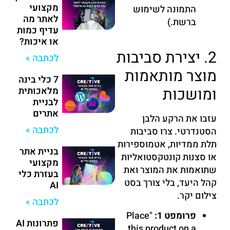
מקצועי
התמונה לשימוש
לאתר מה
ברשת.)
עדיף כמות
או איכות?
2. יצירת סביבות
לכתבה »
מוצר מותאמות
7 כלי בינה
ומושכות
מלאכותית
לבניית
אתרים
עזבו את הרקע הלבן
לכתבה »
הסטנדרטי. צרו סביבות
תלת ממדיות, אטמוספירות
בניית אתר
או סצנות קונטקסטואליות
מקצועי
שתואמות את המוצר ואת
בעזרת כלי
קהל היעד, בלי צורך בסט
AI
צילום יקר.
לכתבה »
פרומפט 1:
"Place
פתרונות AI
this product on a