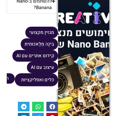
להשתמש ב-Nano
Banana?
מגזין מקצועי
בִּינָה מְלָאכוּתִית
קידום אתרים עם AI
עיצוב עם AI
הופך
כלים ואפליקציות