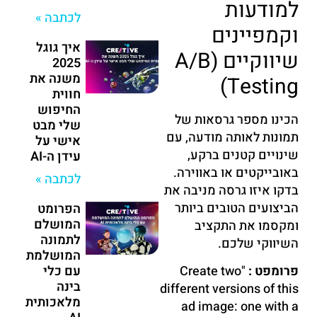
למודעות
לכתבה »
וקמפיינים
איך גוגל
שיווקיים (A/B
2025
משנה את
Testing)
חווית
החיפוש
הכינו מספר גרסאות של
שלי מבט
תמונות לאותה מודעה, עם
אישי על
שינויים קטנים ברקע,
עידן ה-AI
באובייקטים או באווירה.
לכתבה »
בדקו איזו גרסה מניבה את
הביצועים הטובים ביותר
הפרומט
המושלם
ומקסמו את התקציב
לתמונה
השיווקי שלכם.
המושלמת
פרומפט :
"Create two
עם כלי
בינה
different versions of this
מלאכותית
ad image: one with a