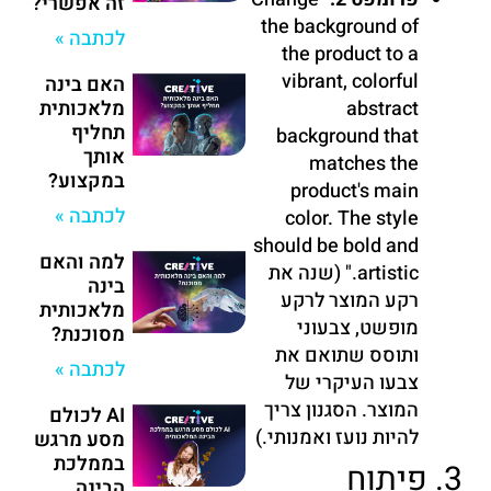
זה אפשרי?
the background of
לכתבה »
the product to a
vibrant, colorful
האם בינה
מלאכותית
abstract
תחליף
background that
אותך
matches the
במקצוע?
product's main
לכתבה »
color. The style
should be bold and
למה והאם
artistic." (שנה את
בינה
רקע המוצר לרקע
מלאכותית
מופשט, צבעוני
מסוכנת?
ותוסס שתואם את
לכתבה »
צבעו העיקרי של
המוצר. הסגנון צריך
AI לכולם
להיות נועז ואמנותי.)
מסע מרגש
בממלכת
3. פיתוח
הבינה