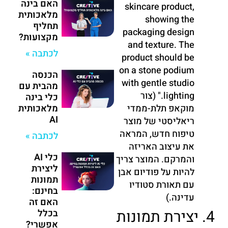
האם בינה
skincare product,
מלאכותית
showing the
תחליף
packaging design
מקצועות?
and texture. The
לכתבה »
product should be
on a stone podium
הכנסה
with gentle studio
מהבית עם
lighting." (צור
כלי בינה
מוקאפ תלת-ממדי
מלאכותית
AI
ריאליסטי של מוצר
טיפוח חדש, המראה
לכתבה »
את עיצוב האריזה
כלי AI
והמרקם. המוצר צריך
ליצירת
להיות על פודיום אבן
תמונות
עם תאורת סטודיו
בחינם:
עדינה.)
האם זה
4. יצירת תמונות
בכלל
אפשרי?