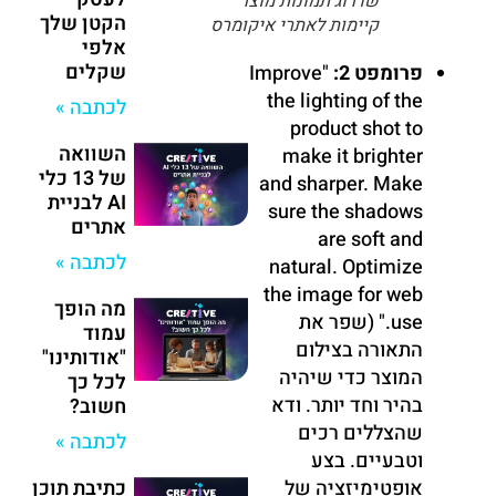
שדרוג תמונות מוצר
הקטן שלך
קיימות לאתרי איקומרס
אלפי
שקלים
פרומפט 2:
"Improve
the lighting of the
לכתבה »
product shot to
השוואה
make it brighter
של 13 כלי
and sharper. Make
AI לבניית
sure the shadows
אתרים
are soft and
לכתבה »
natural. Optimize
the image for web
מה הופך
use." (שפר את
עמוד
התאורה בצילום
"אודותינו"
המוצר כדי שיהיה
לכל כך
בהיר וחד יותר. ודא
חשוב?
שהצללים רכים
לכתבה »
וטבעיים. בצע
אופטימיזציה של
כתיבת תוכן