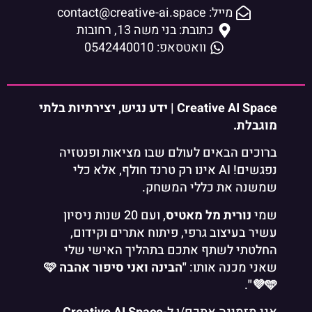
מייל: contact@creative-ai.space
כתובת: בני משה 13, רחובות
וואטסאפ: 0542440010
Creative AI Space | ידע נגיש, יצירתיות בלתי
מוגבלת.
ברוכים הבאים לעולם שבו מציאות ופנטזיה
נפגשים! AI אינו רק טרנד חולף, אלא כלי
שמשנה את כללי המשחק.
שמי
נורית מל מאטיס
, ועם 20 שנות ניסיון
עשיר בעיצוב גרפי, פיתוח אתרים וקידום,
החלטתי לשתף אתכם בתהליך האישי שלי
שאני מכנה אותו:
"הבינה ואני סיפור אהבה 🩷
.
💜🩵"