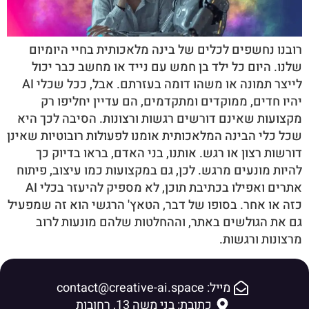
רובנו נחשפים לכלים של בינה מלאכותית בחיי היומיום
שלנו. היום כל ילד בן חמש עם נייד או מחשב כבר יכול
לייצר תמונה או משהו דומה בעזרתם. אבל, ככל שכלי AI
יהיו חדים, ממוקדים ומתקדמים, הם עדיין יחליפו רק
מקצועות שאינם דורשים רגשות ורצונות. הסיבה לכך היא
שכל כלי הבינה המלאכותית אומנו לפעולות רובוטיות שאינן
דורשות רצון או רגש. אותנו, בני האדם, בראו בדיוק כך
להיות מונעים מרגש. לכן, גם במקצועות כמו עיצוב, פיתוח
אתרים ואפילו בכתיבת תוכן, לא מספיק להיעזר בכלי AI
כזה או אחר. בסופו של דבר, הטאץ' הרגשי הוא זה שמפעיל
גם את הגולשים באתר, וההחלטות שלהם מונעות לרוב
מרצונות ורגשות.
מייל: contact@creative-ai.space
כתובת: בני משה 13, רחובות