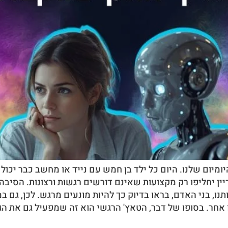
ומיום שלנו. היום כל ילד בן חמש עם נייד או מחשב כבר יכול
הם עדיין יחליפו רק מקצועות שאינם דורשים רגשות ורצונות. הסי
תנו, בני האדם, בראו בדיוק כך להיות מונעים מרגש. לכן, גם ב
כן, לא מספיק להיעזר בכלי AI כזה או אחר. בסופו של דבר, הטאץ' הרגשי הוא זה 