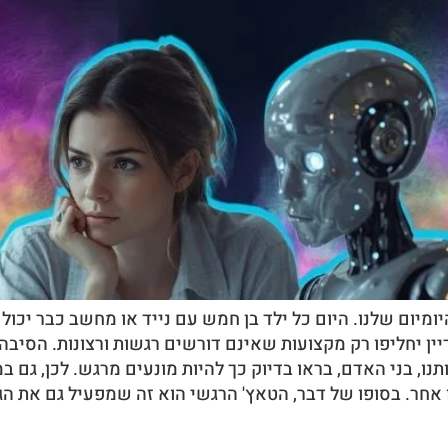
ומיום שלנו. היום כל ילד בן חמש עם נייד או מחשב כבר יכול
הם עדיין יחליפו רק מקצועות שאינם דורשים רגשות ורצונות. הסי
תנו, בני האדם, בראו בדיוק כך להיות מונעים מרגש. לכן, גם ב
כן, לא מספיק להיעזר בכלי AI כזה או אחר. בסופו של דבר, הטאץ' הרגשי הוא זה 