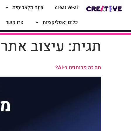
למגזין
להדרכות
creative-ai
בִּינָה מְלָאכוּתִית
כלים ואפליקציות
צרו קשר
תגית:
עיצוב אתרי
מה זה פרומפט ב-AI?